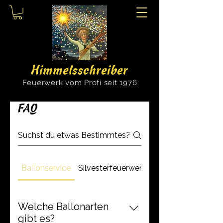
Himmelsschreiber
Feuerwerk vom Profi seit 1976
FAQ
Ballonservice
Silvesterfeuerwerk
Feuerwerke
Welche Ballonarten
gibt es?