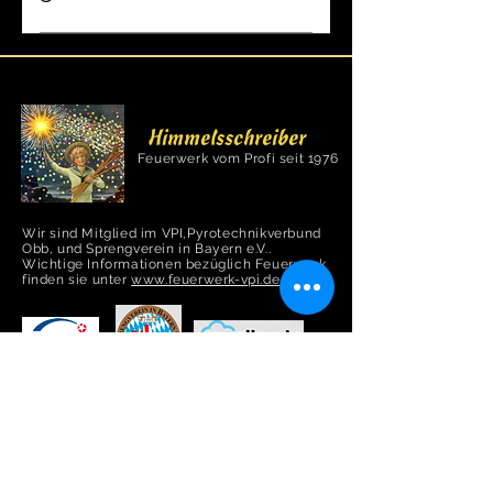
Latexballons aus Natur-
Kautschuk und Folien Ballons
Himmelsschreiber
Feuerwerk vom Profi seit 1976
Wir sind Mitglied im VPI,Pyrotechnikverbund
Obb, und Sprengverein in Bayern e.V..
Wichtige Informationen bezüglich Feuerwerk
finden sie unter
www.feuerwerk-vpi.de
Hauptstraße 49a
Öffnungszeiten:
82008 Unterhaching
Montag - Freitag
9:00 - 18:00 Uhr
Telefon: +49 89/6114343
Telefax: +49 89/6114342