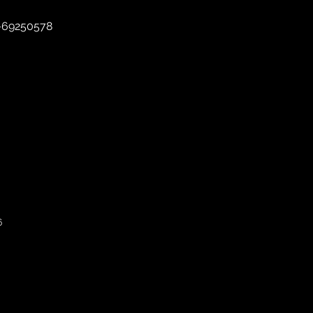
–69250578
6