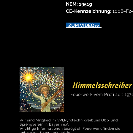
NEM: 1951g
CE-Kennzeichnung:
1008–F2
ZUM VIDEO>>
Himmelsschreiber
Feuerwerk vom Profi seit 197
Wir sind Mitglied im VPI,Pyrotechnikverbund Obb, und
Sprengverein in Bayern e.V..
Wichtige Informationen bezüglich Feuerwerk finden sie
unter
www.feuerwerk-vpi.de