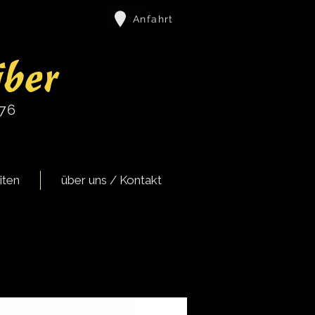
Anfahrt
iber
976
iten
über uns / Kontakt