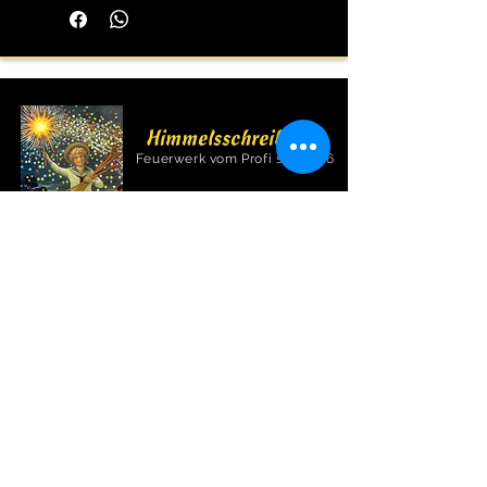
Himmelsschreiber
Feuerwerk vom Profi seit 1976
Wir sind Mitglied im VPI,Pyrotechnikverbund
Obb, und Sprengverein in Bayern e.V..
Wichtige Informationen bezüglich Feuerwerk
finden sie unter
www.feuerwerk-vpi.de
Hauptstraße 49a
Öffnungszeiten:
82008 Unterhaching
Montag - Freitag
9:00 - 18:00 Uhr
Telefon: +49 89/6114343
Telefax: +49 89/6114342