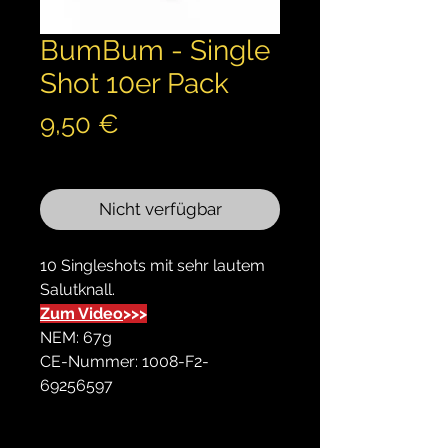
BumBum - Single
Shot 10er Pack
Preis
9,50 €
inkl. MwSt.
Nicht verfügbar
10 Singleshots mit sehr lautem
Salutknall.
Zum Video
>>>
NEM: 67g
CE-Nummer: 1008-F2-
69256597