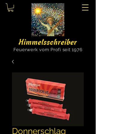
Himmelsschreiber
Feuerwerk vom Profi seit 1976
Donnerschlag