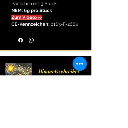
Päckchen mit 3 Stück.
NEM: 6g pro Stück
Zum Video>>>
CE-Kennzeichen:
0163-F-2664
Himmelsschreiber
Feuerwerk vom Profi seit 1976
Wir sind Mitglied im VPI,Pyrotechnikverbund
Obb, und Sprengverein in Bayern e.V..
Wichtige Informationen bezüglich Feuerwerk
finden sie unter
www.feuerwerk-vpi.de