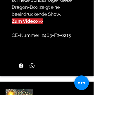
schnelle Schussfolge...diese
Dragon-Box zeigt eine
beeindruckende Show.
Zum Video
>>>
CE-Nummer: 2463-F2-0215
Himmelsschreiber
Feuerwerk vom Profi seit 1976
Wir sind Mitglied im VPI,Pyrotechnikverbund
Obb, und Sprengverein in Bayern e.V..