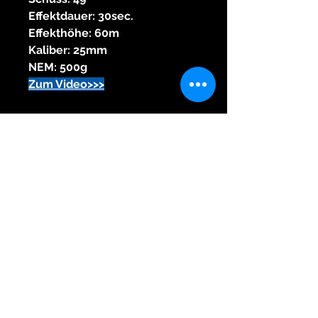
Effektdauer: 30sec.
Effekthöhe: 60m
Kaliber: 25mm
NEM: 500g
Zum Video>>>
Himmelsschreiber
Feuerwerk vom Profi seit 1976
Wir sind Mitglied im VPI,Pyrotechnikverbund
Obb, und Sprengverein in Bayern e.V..
Wichtige Informationen bezüglich Feuerwerk
finden sie unter
www.feuerwerk-vpi.de