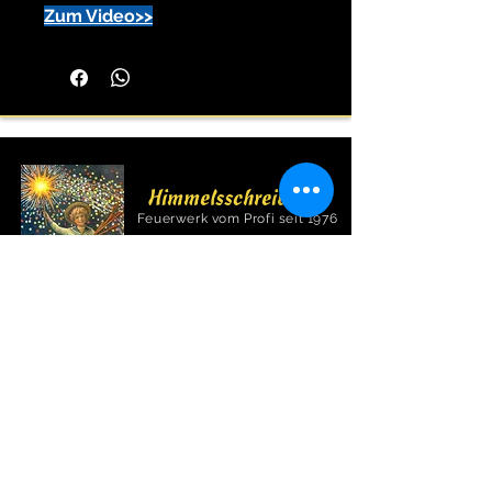
Zum Video>>
Himmelsschreiber
Feuerwerk vom Profi seit 1976
Wir sind Mitglied im VPI,Pyrotechnikverbund
Obb, und Sprengverein in Bayern e.V..
Wichtige Informationen bezüglich Feuerwerk
finden sie unter
www.feuerwerk-vpi.de
Hauptstraße 49a
Öffnungszeiten:
82008 Unterhaching