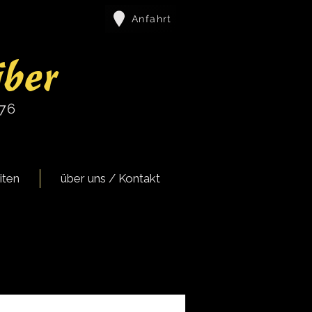
Anfahrt
iber
976
iten
über uns / Kontakt