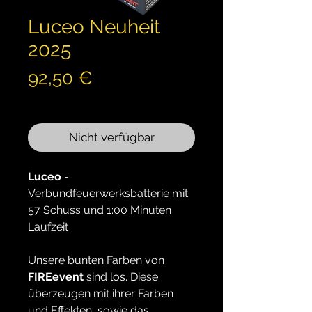
Luceo Neuheit
2025
Preis
92,50 €
inkl. MwSt.
Nicht verfügbar
Luceo
-
Verbundfeuerwerksbatterie mit
57 Schuss und 1:00 Minuten
Laufzeit
Unsere bunten Farben von
FIREevent
sind los. Diese
überzeugen mit ihrer Farben
und Effekten, sowie das