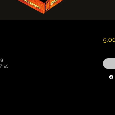
5,0
inkl. M
ng
7195