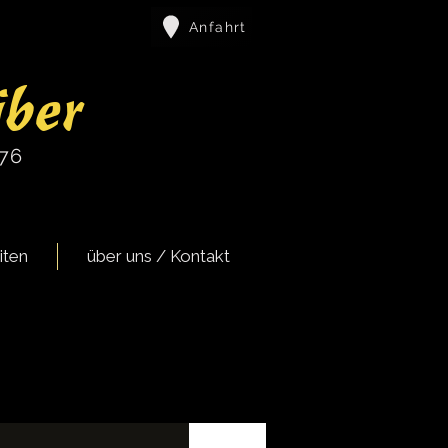
Anfahrt
iber
976
iten
über uns / Kontakt