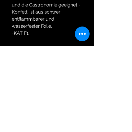
und die Gastronomie geeignet -
Konfetti ist aus schwer
entflammbarer und
wasserfester Folie.
· KAT F1
Himmelsschreiber
Feuerwerk vom Profi seit 1976
Wir sind Mitglied im VPI,Pyrotechnikverbund
Obb, und Sprengverein in Bayern e.V..
Wichtige Informationen bezüglich Feuerwerk
finden sie unter
www.feuerwerk-vpi.de