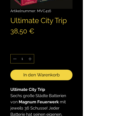
Artikelnummer: MVC416
Ultimate City Trip
Preis
38,50 €
inkl. MwSt.
Anzahl
*
In den Warenkorb
Ultimate City Trip
Sechs große Städte Batterien
von
Magnum Feuerwerk
mit
jeweils 36 Schusse! Jeder
Batterie hat seinen eigenen,