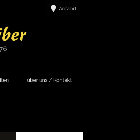
Anfahrt
iber
976
iten
über uns / Kontakt