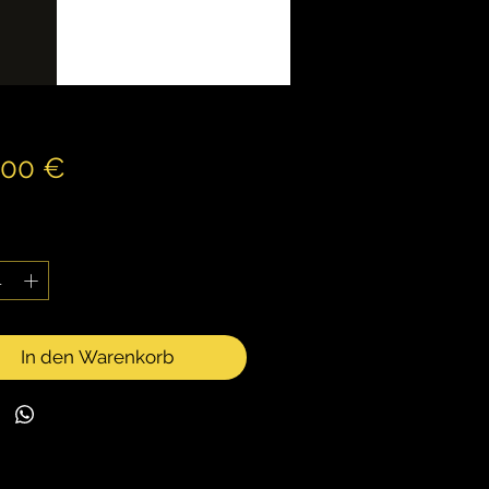
Preis
,00 €
wSt.
*
In den Warenkorb