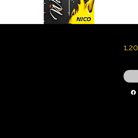
1,2
inkl. M