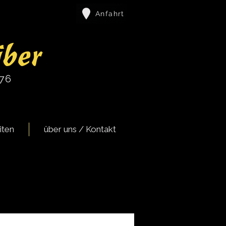
Anfahrt
iber
976
iten
über uns / Kontakt